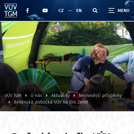
CZ
EN
VÚV TGM
O nás
Aktuality
Nejnovější příspěvky
Brněnská pobočka VÚV na Dni Země