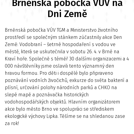
Brněnská pobočka VÚV na
Dni Země
Brněnská pobočka VÚV TGM a Ministerstvo životního
prostředí se společným stánkem zúčastnily akce Den
Země: Vodobraní – šetrné hospodaření s vodou ve
městě, která se uskutečnila v sobotu 26. 4. v Brně na
Kraví hoře. Společně s téměř 30 dalšími organizacemi a 4
000 návštěvníky jsme oslavili tento významný den
hravou formou. Pro děti i dospělé bylo připraveno
poznávání vodních živočichů, exkurze do světa bakterií a
plísní, určování polohy národních parků a CHKO na
slepé mapě a poznávačka historických
vodohospodářských objektů. Hlavním organizátorem
akce bylo město Brno ve spolupráci se střediskem
ekologické výchovy Lipka. Těšíme se na shledanou zase
za rok!