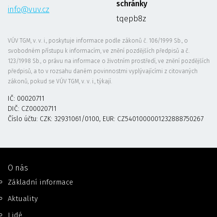
schránky
info@vuv.cz
tqepb8z
VÚV TGM, v. v. i., poskytuje informace podle zákonů č. 106/1999 Sb., o
svobodném přístupu k informacím, ve znění pozdějších předpisů a č.
123/1998 Sb., o právu na informace o životním prostředí, ve znění pozdějších
předpisů, a to v rozsahu daném povinnostmi vyplývajícími z citovaných
zákonů, pokud se VÚV TGM, v. v. i., týkají.
IČ: 00020711
DIČ: CZ00020711
Číslo účtu: CZK: 32931061/0100, EUR: CZ5401000001232888750267
O nás
Základní informace
Aktuality
Lidé