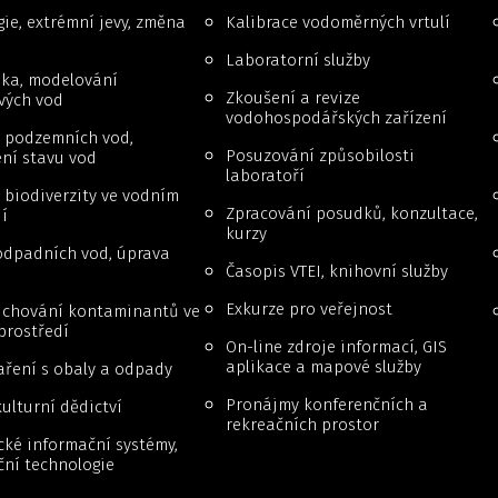
ie, extrémní jevy, změna
Kalibrace vodoměrných vrtulí
Laboratorní služby
ika, modelování
Zkoušení a revize
vých vod
vodohospodářských zařízení
 podzemních vod,
Posuzování způsobilosti
ní stavu vod
laboratoří
biodiverzity ve vodním
Zpracování posudků, konzultace,
í
kurzy
odpadních vod, úprava
Časopis VTEI, knihovní služby
Exkurze pro veřejnost
a chování kontaminantů ve
prostředí
On-line zdroje informací, GIS
aplikace a mapové služby
ření s obaly a odpady
Pronájmy konferenčních a
ulturní dědictví
rekreačních prostor
cké informační systémy,
ční technologie