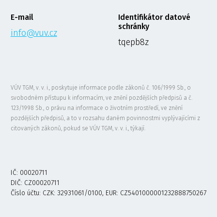
E-mail
Identifikátor datové
schránky
info@vuv.cz
tqepb8z
VÚV TGM, v. v. i., poskytuje informace podle zákonů č. 106/1999 Sb., o
svobodném přístupu k informacím, ve znění pozdějších předpisů a č.
123/1998 Sb., o právu na informace o životním prostředí, ve znění
pozdějších předpisů, a to v rozsahu daném povinnostmi vyplývajícími z
citovaných zákonů, pokud se VÚV TGM, v. v. i., týkají.
IČ: 00020711
DIČ: CZ00020711
Číslo účtu: CZK: 32931061/0100, EUR: CZ5401000001232888750267