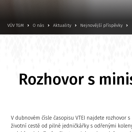
VÚV TGM
O nás
Aktuality
Nejnovější příspěvky
Rozhovor s mini
V dubnovém čísle časopisu VTEI najdete rozhovor s I
životní cestě od pilné jedničkářky s odřenými koleny