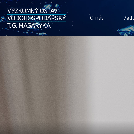
O nás
Věd