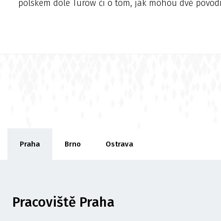
polském dole Turów či o tom, jak mohou dvě povodn
Praha
Brno
Ostrava
Pracoviště Praha