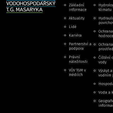
Základní
Hydrolog
informace
klimatu
Aktuality
Hydraul
povrcho
Lidé
Ochrana
Kariéra
hodnoce
Partnerství a
Ochrana 
podpora
prostřed
Právní
Čištění 
náležitosti
vody
VÚV TGM v
Výskyt 
médiích
vodním 
Hospoda
Voda a k
Geografi
informa