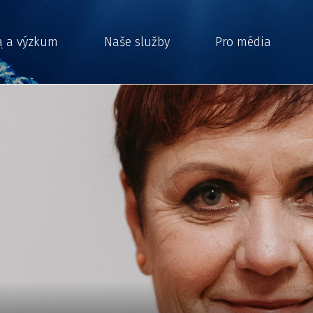
a a výzkum
Naše služby
Pro média