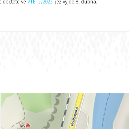
e dočtete ve
VTEI 2/2022
, jež vyjde 8. dubna.