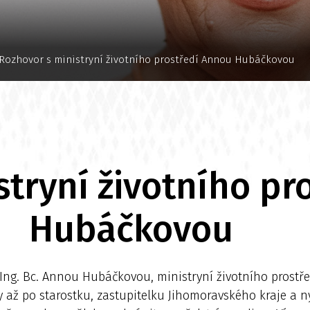
Rozhovor s ministryní životního prostředí Annou Hubáčkovou
stryní životního pr
Hubáčkovou
ng. Bc. Annou Hubáčkovou, ministryní životního prostředí
 až po starostku, zastupitelku Jihomoravského kraje a ny