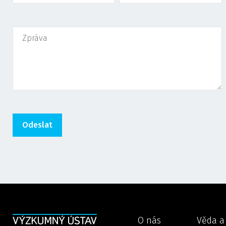
O nás
Věda a