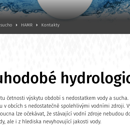
 sucho
HAMR
Kontakty
uhodobé hydrologi
stu četnosti výskytu období s nedostatkem vody a sucha
 v obcích s nedostatečně spolehlivými vodními zdroji. 
ucna lze očekávat, že stávající vodní zdroje nebudou do
, ale i z hlediska nevyhovující jakosti vody.