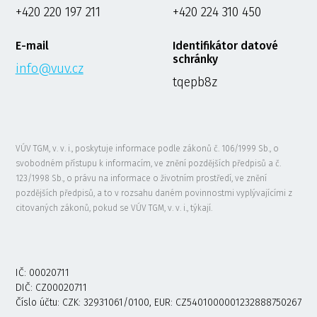
+420 220 197 211
+420 224 310 450
E-mail
Identifikátor datové
schránky
info@vuv.cz
tqepb8z
VÚV TGM, v. v. i., poskytuje informace podle zákonů č. 106/1999 Sb., o
svobodném přístupu k informacím, ve znění pozdějších předpisů a č.
123/1998 Sb., o právu na informace o životním prostředí, ve znění
pozdějších předpisů, a to v rozsahu daném povinnostmi vyplývajícími z
citovaných zákonů, pokud se VÚV TGM, v. v. i., týkají.
IČ: 00020711
DIČ: CZ00020711
Číslo účtu: CZK: 32931061/0100, EUR: CZ5401000001232888750267