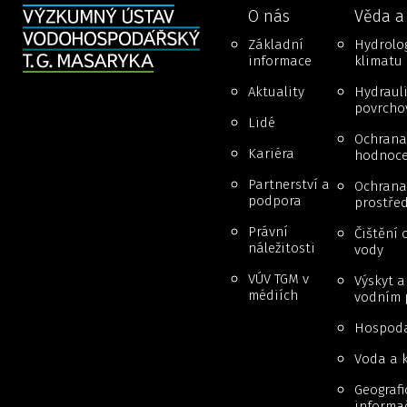
O nás
Věda a
Základní
Hydrolog
informace
klimatu
Aktuality
Hydraul
povrcho
Lidé
Ochrana
Kariéra
hodnoce
Partnerství a
Ochrana 
podpora
prostřed
Právní
Čištění 
náležitosti
vody
VÚV TGM v
Výskyt 
médiích
vodním 
Hospoda
Voda a k
Geografi
informa