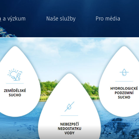
a a výzkum
Naše služby
Pro média