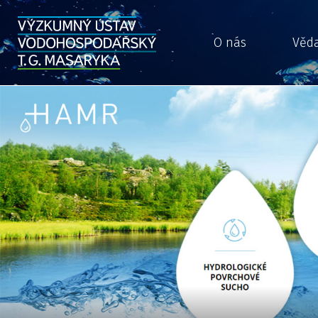
O nás
Věd