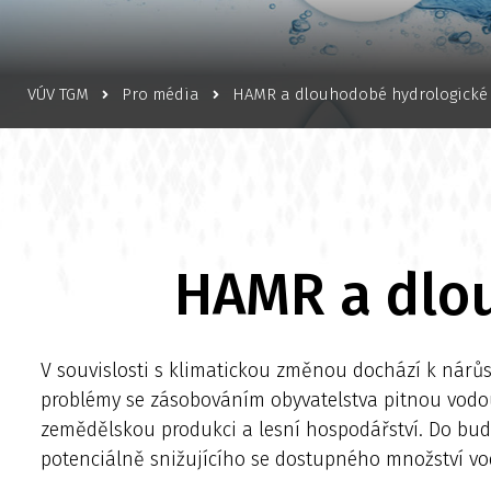
VÚV TGM
Pro média
HAMR a dlouhodobé hydrologické
HAMR a dlo
V souvislosti s klimatickou změnou dochází k nárů
problémy se zásobováním obyvatelstva pitnou vodou
zemědělskou produkci a lesní hospodářství. Do budo
potenciálně snižujícího se dostupného množství vody