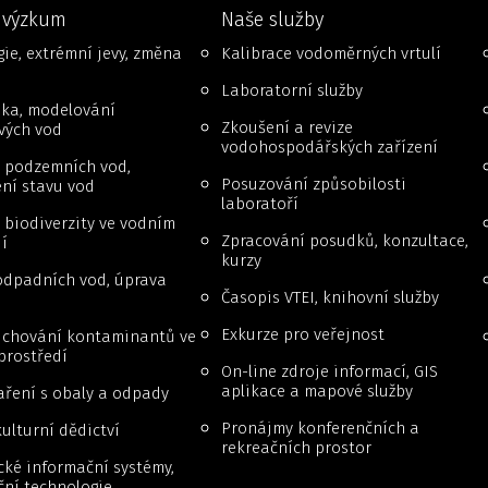
 výzkum
Naše služby
ie, extrémní jevy, změna
Kalibrace vodoměrných vrtulí
Laboratorní služby
ika, modelování
Zkoušení a revize
vých vod
vodohospodářských zařízení
 podzemních vod,
Posuzování způsobilosti
ní stavu vod
laboratoří
biodiverzity ve vodním
Zpracování posudků, konzultace,
í
kurzy
odpadních vod, úprava
Časopis VTEI, knihovní služby
Exkurze pro veřejnost
a chování kontaminantů ve
prostředí
On-line zdroje informací, GIS
aplikace a mapové služby
ření s obaly a odpady
Pronájmy konferenčních a
ulturní dědictví
rekreačních prostor
cké informační systémy,
ční technologie