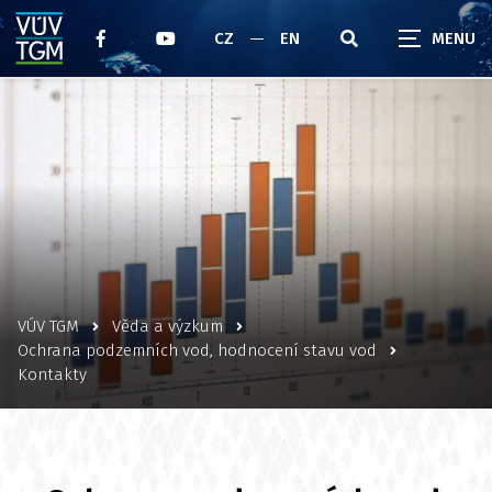
CZ
EN
VÚV TGM
Věda a výzkum
Ochrana podzemních vod, hodnocení stavu vod
Kontakty