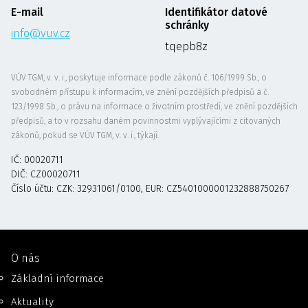
E-mail
Identifikátor datové
schránky
info@vuv.cz
tqepb8z
VÚV TGM, v. v. i., poskytuje informace podle zákonů č. 106/1999 Sb., o
svobodném přístupu k informacím, ve znění pozdějších předpisů a č.
123/1998 Sb., o právu na informace o životním prostředí, ve znění pozdějších
předpisů, a to v rozsahu daném povinnostmi vyplývajícími z citovaných
zákonů, pokud se VÚV TGM, v. v. i., týkají.
IČ: 00020711
DIČ: CZ00020711
Číslo účtu: CZK: 32931061/0100, EUR: CZ5401000001232888750267
O nás
Základní informace
Aktuality