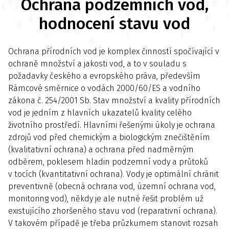
Ochrana podzemních vod,
hodnocení stavu vod
Ochrana přírodních vod je komplex činností spočívající v
ochraně množství a jakosti vod, a to v souladu s
požadavky českého a evropského práva, především
Rámcové směrnice o vodách 2000/60/ES a vodního
zákona č. 254/2001 Sb. Stav množství a kvality přírodních
vod je jedním z hlavních ukazatelů kvality celého
životního prostředí. Hlavními řešenými úkoly je ochrana
zdrojů vod před chemickým a biologickým znečištěním
(kvalitativní ochrana) a ochrana před nadměrným
odběrem, poklesem hladin podzemní vody a průtoků
v tocích (kvantitativní ochrana). Vody je optimální chránit
preventivně (obecná ochrana vod, územní ochrana vod,
monitoring vod), někdy je ale nutné řešit problém už
existujícího zhoršeného stavu vod (reparativní ochrana).
V takovém případě je třeba průzkumem stanovit rozsah