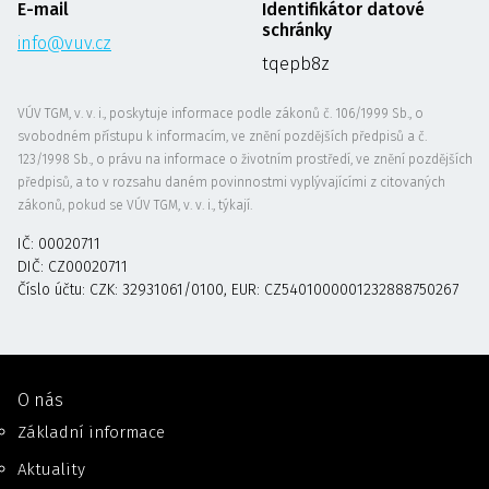
E-mail
Identifikátor datové
schránky
info@vuv.cz
tqepb8z
VÚV TGM, v. v. i., poskytuje informace podle zákonů č. 106/1999 Sb., o
svobodném přístupu k informacím, ve znění pozdějších předpisů a č.
123/1998 Sb., o právu na informace o životním prostředí, ve znění pozdějších
předpisů, a to v rozsahu daném povinnostmi vyplývajícími z citovaných
zákonů, pokud se VÚV TGM, v. v. i., týkají.
IČ: 00020711
DIČ: CZ00020711
Číslo účtu: CZK: 32931061/0100, EUR: CZ5401000001232888750267
O nás
Základní informace
Aktuality