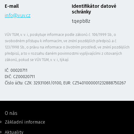
E-mail
Identifikátor datové
schránky
info@vuv.cz
tqepb8z
VÚV TGM, v. v. i., poskytuje informace podle zákonů č. 106/1999 Sb., o
svobodném přístupu k informacím, ve znění pozdějších předpisů a č.
123/1998 Sb., o právu na informace o životním prostředí, ve znění pozdějších
předpisů, a to v rozsahu daném povinnostmi vyplývajícími z citovaných
zákonů, pokud se VÚV TGM, v. v. i., týkají.
IČ: 00020711
DIČ: CZ00020711
Číslo účtu: CZK: 32931061/0100, EUR: CZ5401000001232888750267
O nás
Základní informace
Aktuality