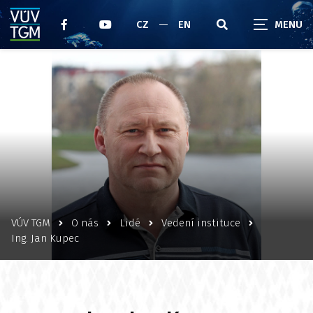
CZ
EN
VÚV TGM
O nás
Lidé
Vedení instituce
Ing. Jan Kupec