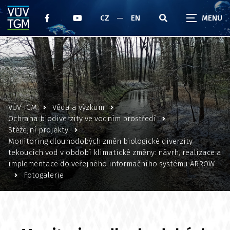
CZ
EN
VÚV TGM
Věda a výzkum
Ochrana biodiverzity ve vodním prostředí
Stěžejní projekty
Monitoring dlouhodobých změn biologické diverzity
tekoucích vod v období klimatické změny: návrh, realizace a
implementace do veřejného informačního systému ARROW
Fotogalerie