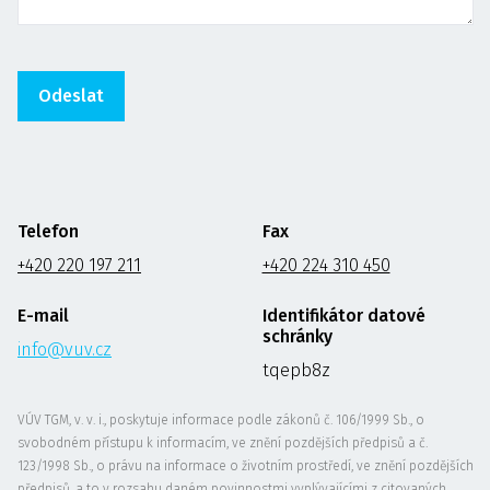
Telefon
Fax
+420 220 197 211
+420 224 310 450
E-mail
Identifikátor datové
schránky
info@vuv.cz
tqepb8z
VÚV TGM, v. v. i., poskytuje informace podle zákonů č. 106/1999 Sb., o
svobodném přístupu k informacím, ve znění pozdějších předpisů a č.
123/1998 Sb., o právu na informace o životním prostředí, ve znění pozdějších
předpisů, a to v rozsahu daném povinnostmi vyplývajícími z citovaných