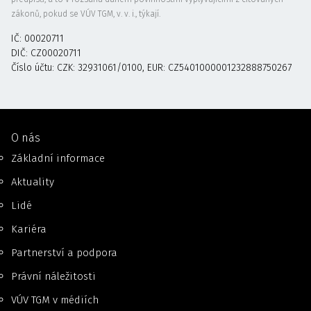
zákonů, pokud se VÚV TGM, v. v. i., týkají.
IČ: 00020711
DIČ: CZ00020711
Číslo účtu: CZK: 32931061/0100, EUR: CZ5401000001232888750267
O nás
Základní informace
Aktuality
Lidé
Kariéra
Partnerství a podpora
Právní náležitosti
VÚV TGM v médiích