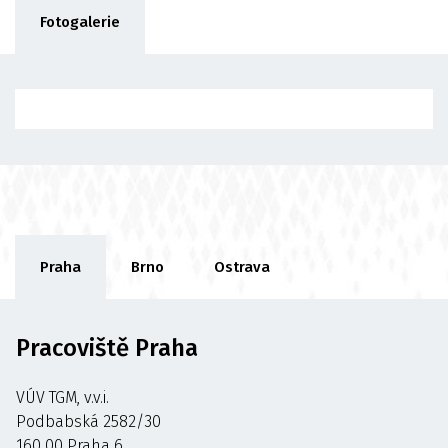
Fotogalerie
Praha
Brno
Ostrava
Pracoviště Praha
VÚV TGM, v.v.i.
Podbabská 2582/30
160 00 Praha 6