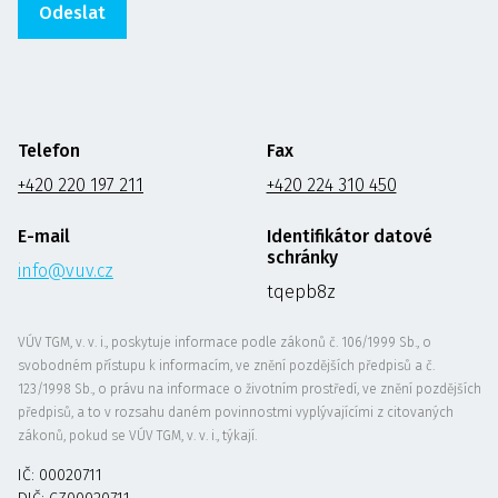
Telefon
Fax
+420 220 197 211
+420 224 310 450
E-mail
Identifikátor datové
schránky
info@vuv.cz
tqepb8z
VÚV TGM, v. v. i., poskytuje informace podle zákonů č. 106/1999 Sb., o
svobodném přístupu k informacím, ve znění pozdějších předpisů a č.
123/1998 Sb., o právu na informace o životním prostředí, ve znění pozdějších
předpisů, a to v rozsahu daném povinnostmi vyplývajícími z citovaných
zákonů, pokud se VÚV TGM, v. v. i., týkají.
IČ: 00020711