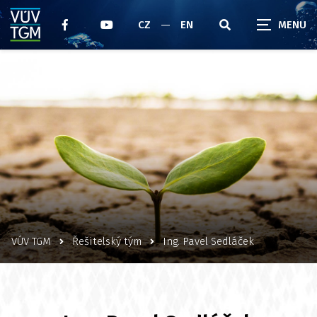
CZ
EN
VÚV TGM
Řešitelský tým
Ing. Pavel Sedláček