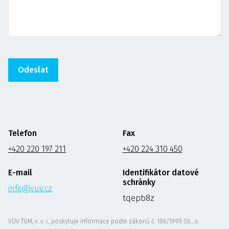
Telefon
Fax
+420 220 197 211
+420 224 310 450
E-mail
Identifikátor datové
schránky
info@vuv.cz
tqepb8z
VÚV TGM, v. v. i., poskytuje informace podle zákonů č. 106/1999 Sb., o