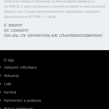
svobodném přístupu k informacím, ve znění pozdějších předpisů a č.
123/1998 Sb., o právu na informace o životním prostředí, ve znění pozdějších
předpisů, a to v rozsahu daném povinnostmi vyplývajícími z citovaných
zákonů, pokud se VÚV TGM, v. v. i., týkají.
IČ: 00020711
DIČ: CZ00020711
Číslo účtu: CZK: 32931061/0100, EUR: CZ5401000001232888750267
O nás
Základní informace
Aktuality
Lidé
Kariéra
Partnerství a podpora
Právní náležitosti