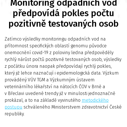
Monitoring odpadních vod
předpovídá pokles počtu
pozitivně testovaných osob
Zatímco výsledky monitoringu odpadních vod na
přítomnost specifických oblastí genomu původce
onemocnění covid-19 z poloviny ledna předpověděly
rychlý nárůst počtů pozitivně testovaných osob, výsledky
z počátku února naopak předpovídají rychlý pokles,
který již lehce naznačují i epidemiologická data. Výzkum
prováděný VÚV TGM a Výzkumným ústavem
veterinárního lékařství na nátocích ČOV v Brně a
v Břeclavi uvedené trendy již v minulosti jednoznačně
prokázal, a to na základě vyvinutého
metodického
postupu
schváleného Ministerstvem zdravotnictví České
republiky.