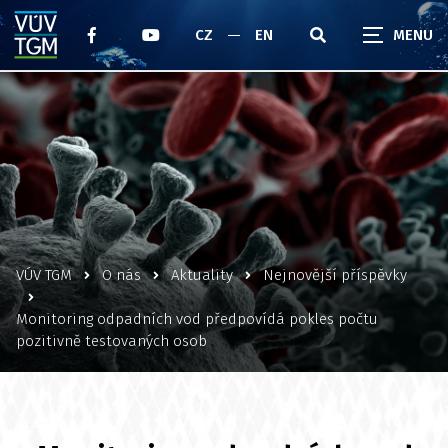
CZ
EN
VÚV TGM
O nás
Aktuality
Nejnovější příspěvky
Monitoring odpadních vod předpovídá pokles počtu
pozitivně testovaných osob