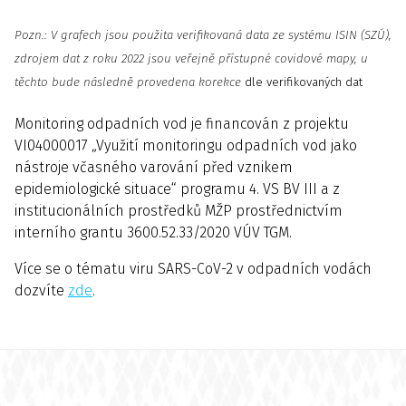
Pozn.: V grafech jsou použita verifikovaná data ze systému ISIN (SZÚ),
zdrojem dat z roku 2022 jsou veřejně přístupné covidové mapy, u
těchto bude následně provedena korekce
dle verifikovaných dat
Monitoring odpadních vod je financován z projektu
VI04000017 „Využití monitoringu odpadních vod jako
nástroje včasného varování před vznikem
epidemiologické situace“ programu 4. VS BV III a z
institucionálních prostředků MŽP prostřednictvím
interního grantu 3600.52.33/2020 VÚV TGM.
Více se o tématu viru SARS-CoV-2 v odpadních vodách
dozvíte
zde
.