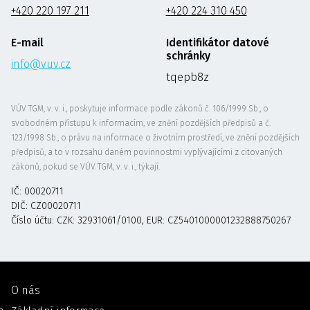
+420 220 197 211
+420 224 310 450
E-mail
Identifikátor datové
schránky
info@vuv.cz
tqepb8z
VÚV TGM, v. v. i., poskytuje informace podle zákonů č. 106/1999 Sb., o
svobodném přístupu k informacím, ve znění pozdějších předpisů a č.
123/1998 Sb., o právu na informace o životním prostředí, ve znění pozdějších
předpisů, a to v rozsahu daném povinnostmi vyplývajícími z citovaných
zákonů, pokud se VÚV TGM, v. v. i., týkají.
IČ: 00020711
DIČ: CZ00020711
Číslo účtu: CZK: 32931061/0100, EUR: CZ5401000001232888750267
O nás