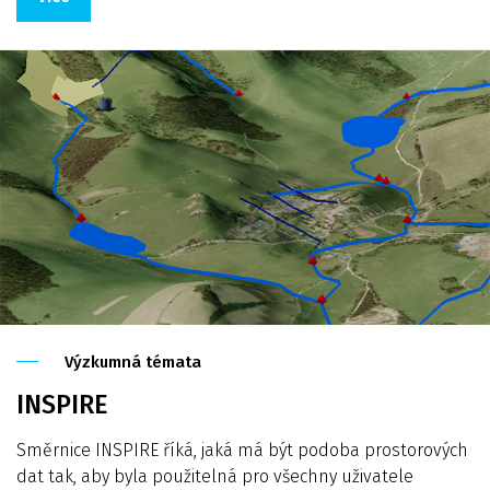
Výzkumná témata
INSPIRE
Směrnice INSPIRE říká, jaká má být podoba prostorových
dat tak, aby byla použitelná pro všechny uživatele