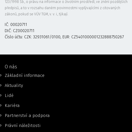
123/1998 Sb., o právu na informace o životním prostředí, ve znění pozdějších
předpisů, a to v rozsahu daném povinnostmi vyplývajícími z citovaných
zákonů, pokud se VÚV TGM, v. v. i., týkají.
IČ: 00020711
DIČ: CZ00020711
Číslo účtu: CZK: 32931061/0100, EUR: CZ5401000001232888750267
O nás
Základní informace
Aktuality
Lidé
Kariéra
Partnerství a podpora
Právní náležitosti