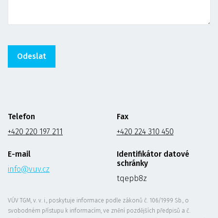
Telefon
Fax
+420 220 197 211
+420 224 310 450
E-mail
Identifikátor datové
schránky
info@vuv.cz
tqepb8z
VÚV TGM, v. v. i., poskytuje informace podle zákonů č. 106/1999 Sb., o
svobodném přístupu k informacím, ve znění pozdějších předpisů a č.