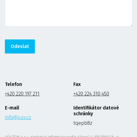
Telefon
Fax
+420 220 197 211
+420 224 310 450
E-mail
Identifikátor datové
schránky
info@vuv.cz
tqepb8z
VÚV TGM, v. v. i., poskytuje informace podle zákonů č. 106/1999 Sb., o