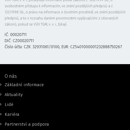
svobodném přístupu k informacím, ve znění pozdějších předpisů a č.
123/1998 Sb., o právu na informace o životním prostředí, ve znění pozdějších
předpisů, a to v rozsahu daném povinnostmi vyplývajícími z citovaných
zákonů, pokud se VÚV TGM, v. v. i., týkají.
IČ: 00020711
DIČ: CZ00020711
Číslo účtu: CZK: 32931061/0100, EUR: CZ5401000001232888750267
O nás
Základní informace
Aktuality
Lidé
Kariéra
Partnerství a podpora