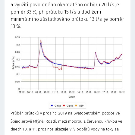
a využití povoleného okamžitého odběru 20 l/s je
poměr 33 %, při průtoku 15 l/s a dodržení
minimálního zůstatkového průtoku 13 l/s je poměr
13 %.
Průběh průtoků v prosinci 2019 na Svatopetrském potoce ve
Špindlerově Mlýně. Rozdíl mezi modrou a červenou křivkou ve
dnech 10. a 11. prosince ukazuje vliv odběrů vody na toky za