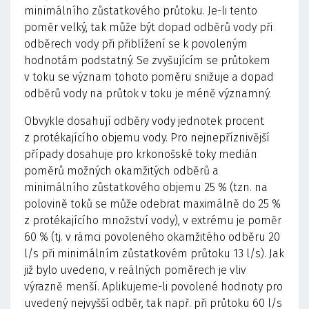
minimálního zůstatkového průtoku. Je-li tento
poměr velký, tak může být dopad odběrů vody při
odběrech vody při přiblížení se k povoleným
hodnotám podstatný. Se zvyšujícím se průtokem
v toku se význam tohoto poměru snižuje a dopad
odběrů vody na průtok v toku je méně významný.
Obvykle dosahují odběry vody jednotek procent
z protékajícího objemu vody. Pro nejnepříznivější
případy dosahuje pro krkonošské toky medián
poměrů možných okamžitých odběrů a
minimálního zůstatkového objemu 25 % (tzn. na
polovině toků se může odebrat maximálně do 25 %
z protékajícího množství vody), v extrému je poměr
60 % (tj. v rámci povoleného okamžitého odběru 20
l/s při minimálním zůstatkovém průtoku 13 l/s). Jak
již bylo uvedeno, v reálných poměrech je vliv
výrazně menší. Aplikujeme-li povolené hodnoty pro
uvedený nejvyšší odběr, tak např. při průtoku 60 l/s