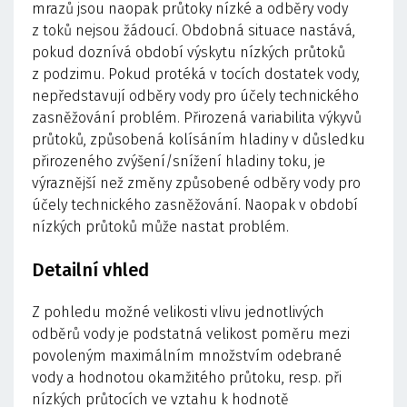
mrazů jsou naopak průtoky nízké a odběry vody
z toků nejsou žádoucí. Obdobná situace nastává,
pokud doznívá období výskytu nízkých průtoků
z podzimu. Pokud protéká v tocích dostatek vody,
nepředstavují odběry vody pro účely technického
zasněžování problém. Přirozená variabilita výkyvů
průtoků, způsobená kolísáním hladiny v důsledku
přirozeného zvýšení/snížení hladiny toku, je
výraznější než změny způsobené odběry vody pro
účely technického zasněžování. Naopak v období
nízkých průtoků může nastat problém.
Detailní vhled
Z pohledu možné velikosti vlivu jednotlivých
odběrů vody je podstatná velikost poměru mezi
povoleným maximálním množstvím odebrané
vody a hodnotou okamžitého průtoku, resp. při
nízkých průtocích ve vztahu k hodnotě