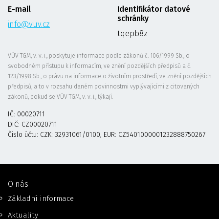
E-mail
Identifikátor datové
schránky
info@vuv.cz
tqepb8z
VÚV TGM, v. v. i., poskytuje informace podle zákonů č. 106/1999 Sb., o
svobodném přístupu k informacím, ve znění pozdějších předpisů a č.
123/1998 Sb., o právu na informace o životním prostředí, ve znění pozdějších
předpisů, a to v rozsahu daném povinnostmi vyplývajícími z citovaných
zákonů, pokud se VÚV TGM, v. v. i., týkají.
IČ: 00020711
DIČ: CZ00020711
Číslo účtu: CZK: 32931061/0100, EUR: CZ5401000001232888750267
O nás
Základní informace
Aktuality