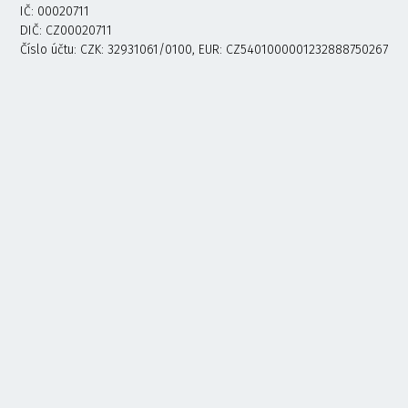
IČ: 00020711
DIČ: CZ00020711
Číslo účtu: CZK: 32931061/0100, EUR: CZ5401000001232888750267