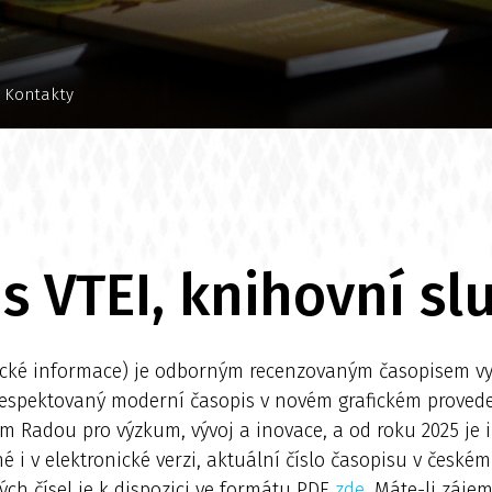
Kontakty
s VTEI, knihovní sl
ké informace) je odborným recenzovaným časopisem vy
 respektovaný moderní časopis v novém grafickém proved
 Radou pro výzkum, vývoj a inovace, a od roku 2025 je 
é i v elektronické verzi, aktuální číslo časopisu v české
ých čísel je k dispozici ve formátu PDF
zde
. Máte-li zájem