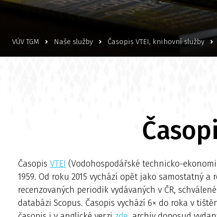
VÚV TGM
Naše služby
Časopis VTEI, knihovní služby
Časopi
Časopis
VTEI
(Vodohospodářské technicko-ekonomic
1959. Od roku 2015 vychází opět jako samostatný a
recenzovaných periodik vydávaných v ČR, schváleném
databázi Scopus. Časopis vychází 6× do roka v tištěn
časopis i v anglické verzi
zde
, archiv doposud vydan