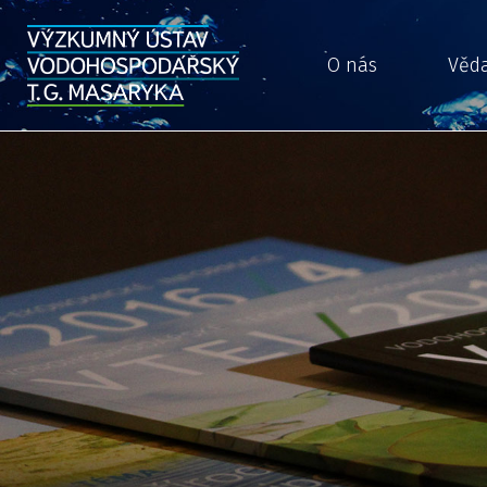
O nás
Věd