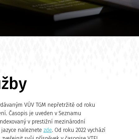
užby
dávaným VÚV TGM nepřetržitě od roku
ení. Časopis je uveden v Seznamu
indexovaný v prestižní mezinárodní
m jazyce naleznete
zde
. Od roku 2022 vychází
 zveřejnit svůj příspěvek v časopise VTEI,