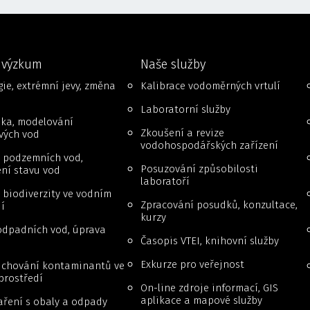
 výzkum
Naše služby
ie, extrémní jevy, změna
Kalibrace vodoměrných vrtulí
Laboratorní služby
ika, modelování
Zkoušení a revize
vých vod
vodohospodářských zařízení
 podzemních vod,
Posuzování způsobilosti
ní stavu vod
laboratoří
biodiverzity ve vodním
Zpracování posudků, konzultace,
í
kurzy
odpadních vod, úprava
Časopis VTEI, knihovní služby
Exkurze pro veřejnost
a chování kontaminantů ve
prostředí
On-line zdroje informací, GIS
aplikace a mapové služby
ření s obaly a odpady