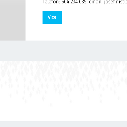
Telefon: 604 234 035, email: josef.nist
Více