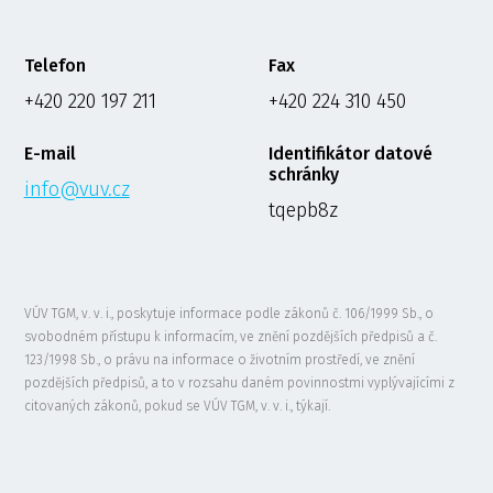
Telefon
Fax
+420 220 197 211
+420 224 310 450
E-mail
Identifikátor datové
schránky
info@vuv.cz
tqepb8z
VÚV TGM, v. v. i., poskytuje informace podle zákonů č. 106/1999 Sb., o
svobodném přístupu k informacím, ve znění pozdějších předpisů a č.
123/1998 Sb., o právu na informace o životním prostředí, ve znění
pozdějších předpisů, a to v rozsahu daném povinnostmi vyplývajícími z
citovaných zákonů, pokud se VÚV TGM, v. v. i., týkají.