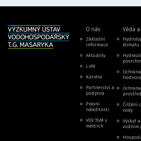
O nás
Věda a
Základní
Hydrolog
informace
klimatu
Aktuality
Hydraul
povrcho
Lidé
Ochrana
Kariéra
hodnoce
Partnerství a
Ochrana 
podpora
prostřed
Právní
Čištění 
náležitosti
vody
VÚV TGM v
Výskyt 
médiích
vodním 
Hospoda