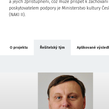
a jejich zpřístupnění, což může přispět k zachován
poskytovatelem podpory je Ministerstvo kultury Čes
(NAKI II).
O projektu
Řešitelský tým
Aplikované výsled