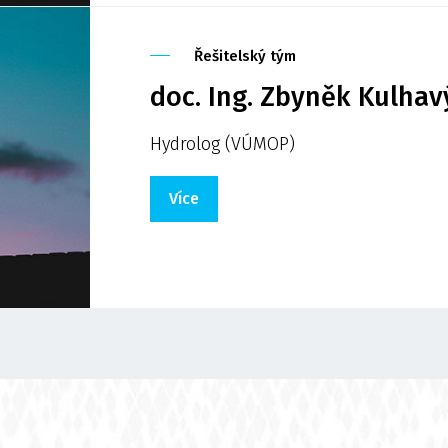
Řešitelský tým
doc. Ing. Zbyněk Kulhavý
Hydrolog (VÚMOP)
Více