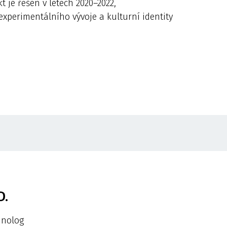
 je řešen v letech 2020–2022,
xperimentálního vývoje a kulturní identity
D.
hnolog