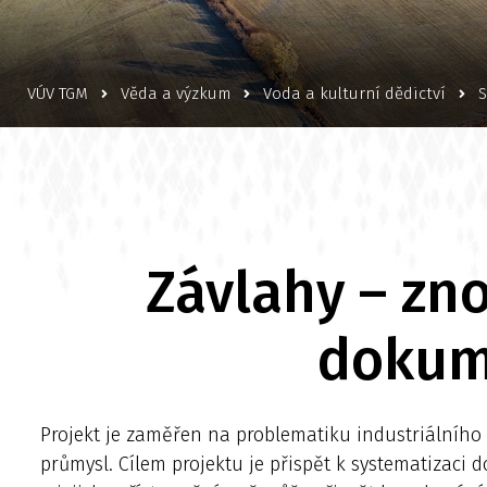
VÚV TGM
Věda a výzkum
Voda a kulturní dědictví
S
Závlahy – zno
dokum
Projekt je zaměřen na problematiku industriálního 
průmysl. Cílem projektu je přispět k systematizaci