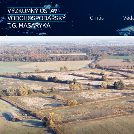
O nás
Věd