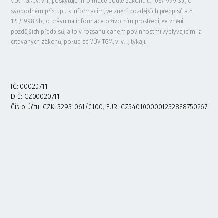
VÚV TGM, v. v. i., poskytuje informace podle zákonů č. 106/1999 Sb., o
svobodném přístupu k informacím, ve znění pozdějších předpisů a č.
123/1998 Sb., o právu na informace o životním prostředí, ve znění
pozdějších předpisů, a to v rozsahu daném povinnostmi vyplývajícími z
citovaných zákonů, pokud se VÚV TGM, v. v. i., týkají.
IČ: 00020711
DIČ: CZ00020711
Číslo účtu: CZK: 32931061/0100, EUR: CZ5401000001232888750267