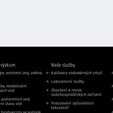
 výzkum
Naše služby
ie, extrémní jevy, změna
Kalibrace vodoměrných vrtulí
Laboratorní služby
ika, modelování
Zkoušení a revize
vých vod
vodohospodářských zařízení
 podzemních vod,
Posuzování způsobilosti
ní stavu vod
laboratoří
biodiverzity ve vodním