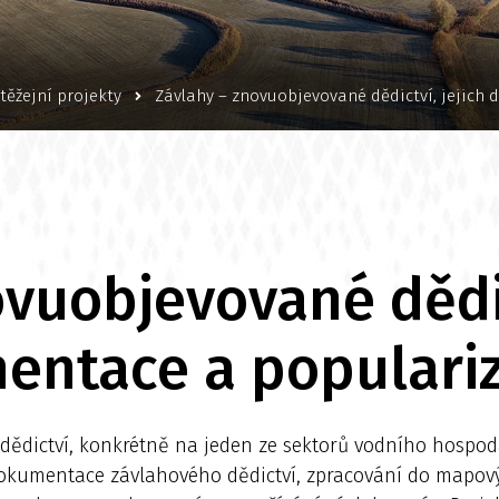
těžejní projekty
Závlahy – znovuobjevované dědictví, jejich
vuobjevované dědic
entace a populari
dědictví, konkrétně na jeden ze sektorů vodního hospodá
 dokumentace závlahového dědictví, zpracování do mapov