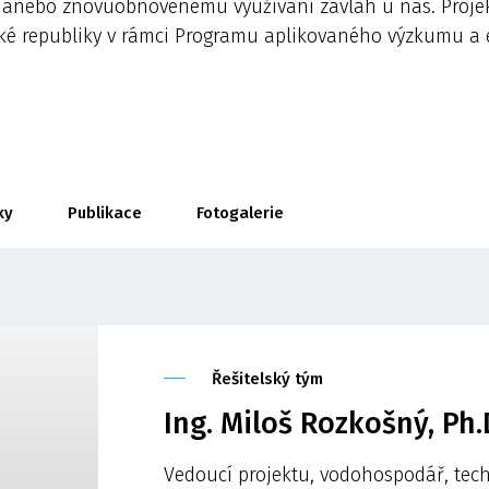
í anebo znovuobnovenému využívání závlah u nás. Projekt
ké republiky v rámci Programu aplikovaného výzkumu a e
ky
Publikace
Fotogalerie
Řešitelský tým
Ing. Miloš Rozkošný, Ph.
Vedoucí projektu, vodohospodář, tec