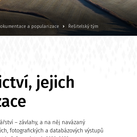
 dokumentace a popularizace
Řešitelský tým
tví, jejich
zace
řství – závlahy, a na něj navázaný
ých, fotografických a databázových výstupů