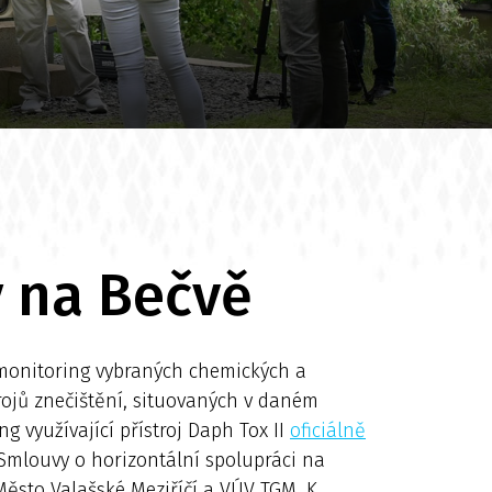
y na Bečvě
 monitoring vybraných chemických a
rojů znečištění, situovaných v daném
g využívající přístroj Daph Tox II
oficiálně
 Smlouvy o horizontální spolupráci na
 Město Valašské Meziříčí a VÚV TGM. K