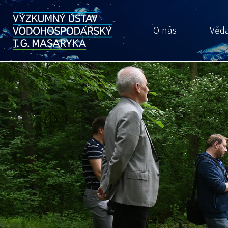
O nás
Věd