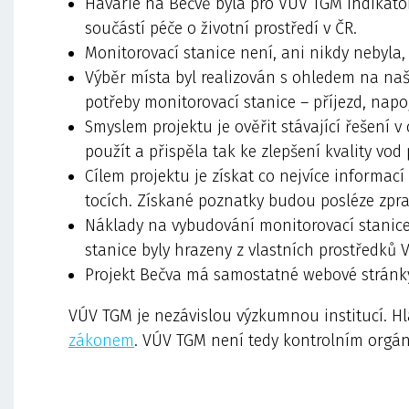
Havárie na Bečvě byla pro VÚV TGM indikáto
součástí péče o životní prostředí v ČR.
Monitorovací stanice není, ani nikdy nebyla,
Výběr místa byl realizován s ohledem na naš
potřeby monitorovací stanice – příjezd, napoj
Smyslem projektu je ověřit stávající řešení v
použít a přispěla tak ke zlepšení kvality vod
Cílem projektu je získat co nejvíce informa
tocích. Získané poznatky budou posléze zpra
Náklady na vybudování monitorovací stanice 
stanice byly hrazeny z vlastních prostředků
Projekt Bečva má samostatné webové strán
VÚV TGM je nezávislou výzkumnou institucí. Hl
zákonem
. VÚV TGM není tedy kontrolním orgán