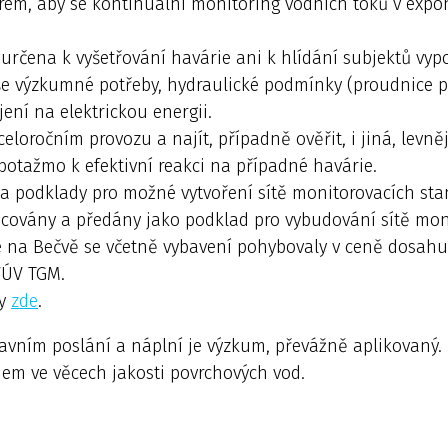
rem, aby se kontinuální monitoring vodních toků v expo
 určena k vyšetřování havárie ani k hlídání subjektů vyp
e výzkumné potřeby, hydraulické podmínky (proudnice po
ení na elektrickou energii.
 celoročním provozu a najít, případně ověřit, i jiná, levn
 potažmo k efektivní reakci na případné havárie.
cí a podklady pro možné vytvoření sítě monitorovacích st
covány a předány jako podklad pro vybudování sítě monit
na Bečvě se včetně vybavení pohybovaly v ceně dosahují
 VÚV TGM.
ky
zde
.
avním poslání a náplní je výzkum, převážně aplikovaný. 
em ve věcech jakosti povrchových vod.