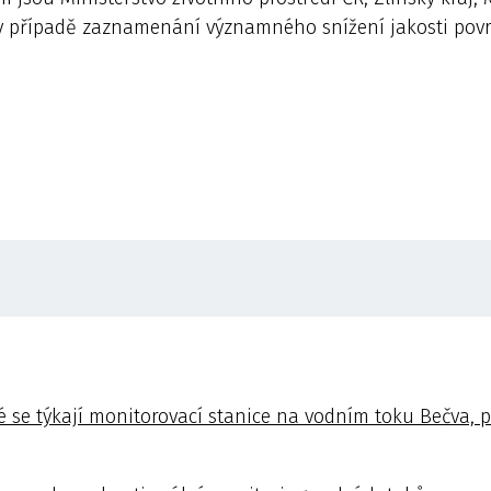
 v případě zaznamenání významného snížení jakosti pov
é se týkají monitorovací stanice na vodním toku Bečva,