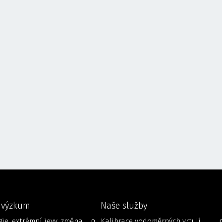
 výzkum
Naše služby
ie, extrémní jevy, změna
Kalibrace vodoměrných vrtulí