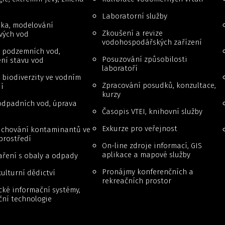
Laboratorní služby
ika, modelování
Zkoušení a revize
vých vod
vodohospodářských zařízení
 podzemních vod,
Posuzování způsobilosti
ní stavu vod
laboratoří
biodiverzity ve vodním
Zpracování posudků, konzultace,
í
kurzy
odpadních vod, úprava
Časopis VTEI, knihovní služby
Exkurze pro veřejnost
a chování kontaminantů ve
prostředí
On-line zdroje informací, GIS
aplikace a mapové služby
ření s obaly a odpady
Pronájmy konferenčních a
ulturní dědictví
rekreačních prostor
cké informační systémy,
ční technologie