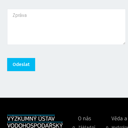
O nás
Věda a
Základní
Hydrolog