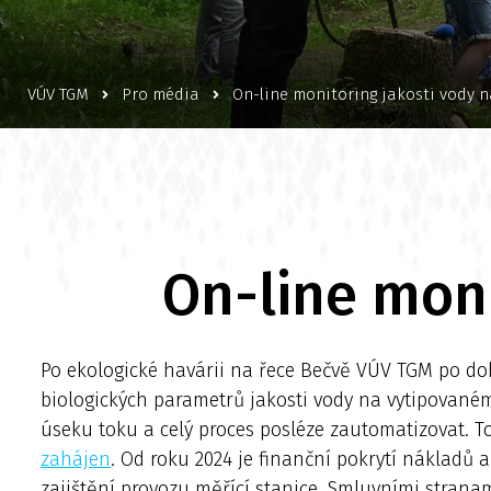
VÚV TGM
Pro média
On-line monitoring jakosti vody 
On-line moni
Po ekologické havárii na řece Bečvě VÚV TGM po do
biologických parametrů jakosti vody na vytipovaném
úseku toku a celý proces posléze zautomatizovat. To
zahájen
. Od roku 2024 je finanční pokrytí nákladů
zajištění provozu měřící stanice. Smluvními stranam