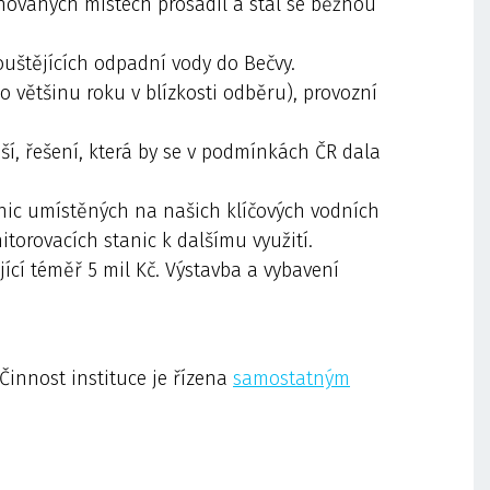
novaných místech prosadil a stal se běžnou
ouštějících odpadní vody do Bečvy.
 většinu roku v blízkosti odběru), provozní
ější, řešení, která by se v podmínkách ČR dala
anic umístěných na našich klíčových vodních
orovacích stanic k dalšímu využití.
cí téměř 5 mil Kč. Výstavba a vybavení
Činnost instituce je řízena
samostatným