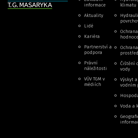
informace
klimatu
Aktuality
Hydraul
povrcho
Lidé
Ochrana
Kariéra
hodnoce
Partnerství a
Ochrana 
podpora
prostřed
Právní
Čištění 
náležitosti
vody
VÚV TGM v
Výskyt 
médiích
vodním 
Hospoda
Voda a k
Geografi
informa