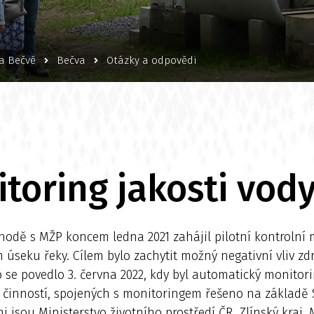
na Bečvě
Bečva
Otázky a odpovědi
toring jakosti vod
hodě s MŽP koncem ledna 2021 zahájil pilotní kontrolní
 úseku řeky. Cílem bylo zachytit možný negativní vliv zd
 se povedlo 3. června 2022, kdy byl automatický monitorin
 a činností, spojených s monitoringem řešeno na základě
i jsou Ministerstvo životního prostředí ČR, Zlínský kraj,