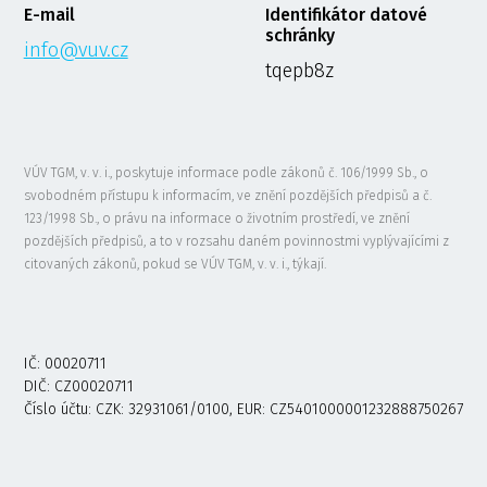
E-mail
Identifikátor datové
schránky
info@vuv.cz
tqepb8z
VÚV TGM, v. v. i., poskytuje informace podle zákonů č. 106/1999 Sb., o
svobodném přístupu k informacím, ve znění pozdějších předpisů a č.
123/1998 Sb., o právu na informace o životním prostředí, ve znění
pozdějších předpisů, a to v rozsahu daném povinnostmi vyplývajícími z
citovaných zákonů, pokud se VÚV TGM, v. v. i., týkají.
IČ: 00020711
DIČ: CZ00020711
Číslo účtu: CZK: 32931061/0100, EUR: CZ5401000001232888750267