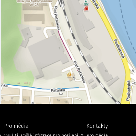
Pro média
Kontakty
Využití umělé infiltrace pro posílení
Pro média