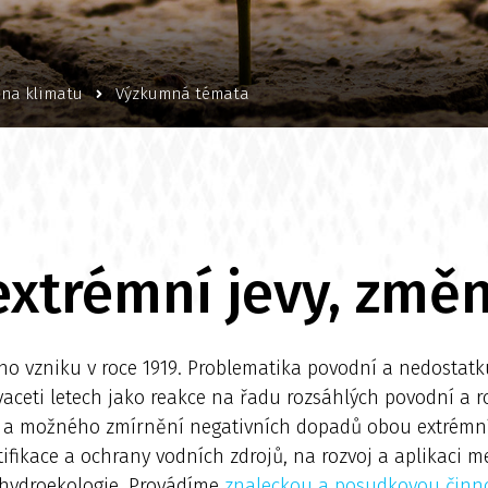
ěna klimatu
Výzkumná témata
extrémní jevy, změ
o vzniku v roce 1919. Problematika povodní a nedosta
aceti letech jako reakce na řadu rozsáhlých povodní a r
a možného zmírnění negativních dopadů obou extrémních
ifikace a ochrany vodních zdrojů, na rozvoj a aplikaci 
 hydroekologie. Provádíme
znaleckou a posudkovou činn