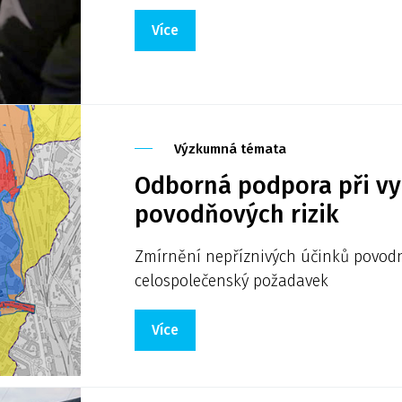
Více
Výzkumná témata
Odborná podpora při vy
povodňových rizik
Zmírnění nepříznivých účinků povodní
celospolečenský požadavek
Více