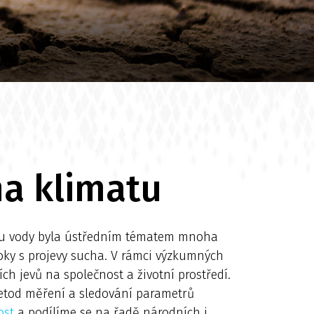
na klimatu
tku vody byla ústředním tématem mnoha
oky s projevy sucha. V rámci výzkumných
 jevů na společnost a životní prostředí.
metod měření a sledování parametrů
ost
a podílíme se na řadě národních i