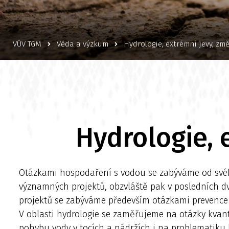
VÚV TGM
Věda a výzkum
Hydrologie, extrémní jevy, zm
Hydrologie, 
Otázkami hospodaření s vodou se zabýváme od svéh
významných projektů, obzvláště pak v posledních dv
projektů se zabýváme především otázkami prevence 
V oblasti hydrologie se zaměřujeme na otázky kvant
pohybu vody v tocích a nádržích i na problematiku