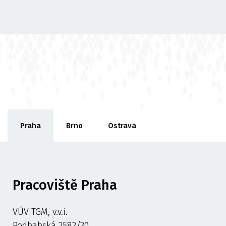
Praha
Brno
Ostrava
Pracoviště Praha
VÚV TGM, v.v.i.
Podbabská 2582/30