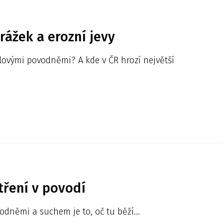
rážek a erozní jevy
lovými povodněmi? A kde v ČR hrozí největší
ření v povodí
dněmi a suchem je to, oč tu běží…