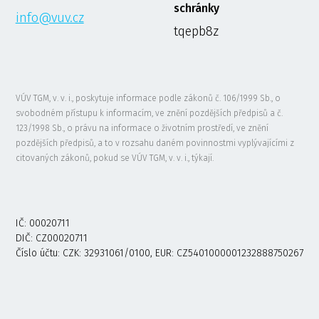
schránky
info@vuv.cz
tqepb8z
VÚV TGM, v. v. i., poskytuje informace podle zákonů č. 106/1999 Sb., o
svobodném přístupu k informacím, ve znění pozdějších předpisů a č.
123/1998 Sb., o právu na informace o životním prostředí, ve znění
pozdějších předpisů, a to v rozsahu daném povinnostmi vyplývajícími z
citovaných zákonů, pokud se VÚV TGM, v. v. i., týkají.
IČ: 00020711
DIČ: CZ00020711
Číslo účtu: CZK: 32931061/0100, EUR: CZ5401000001232888750267