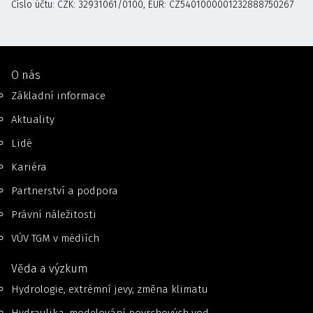
Číslo účtu: CZK: 32931061/0100, EUR: CZ5401000001232888750267
O nás
Základní informace
Aktuality
Lidé
Kariéra
Partnerství a podpora
Právní náležitosti
VÚV TGM v médiích
Věda a výzkum
Hydrologie, extrémní jevy, změna klimatu