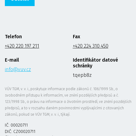
Telefon
Fax
+420 220 197 211
+420 224 310 450
E-mail
Identifikátor datové
schránky
info@vuv.cz
tqepb8z
VÚV TGM, v. v. i., poskytuje informace podle zákonů č. 106/1999 Sb., o
svobodném přístupu k informacím, ve znění pozdějších předpisů a č.
123/1998 Sb., o právu na informace o životním prostředí, ve znění pozdějších
předpisů, a to v rozsahu daném povinnostmi vyplývajícími z citovaných
zákonů, pokud se VÚV TGM, v. v. i., týkají.
IČ: 00020711
DIČ: CZ00020711