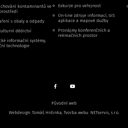
Exkurze pro veřejnost
a chování kontaminantů ve
prostředí
On-line zdroje informací, GIS
aplikace a mapové služby
ření s obaly a odpady
Pronájmy konferenčních a
ulturní dědictví
rekreačních prostor
cké informační systémy,
ční technologie
Původní web
Webdesign: Tomáš Hrdinka, Tvorba webu:
NETservis, s.r.o.