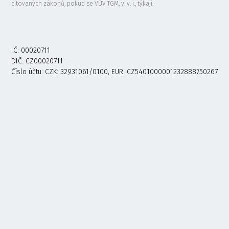
citovaných zákonů, pokud se VÚV TGM, v. v. i., týkají.
IČ: 00020711
DIČ: CZ00020711
Číslo účtu: CZK: 32931061/0100, EUR: CZ5401000001232888750267