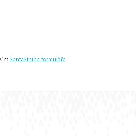
ctvím
kontaktního formuláře
.