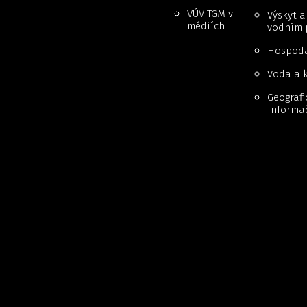
VÚV TGM v
Výskyt 
médiích
vodním 
Hospoda
Voda a k
Geografi
informa