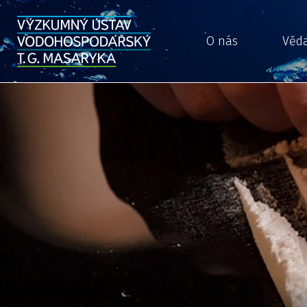
O nás
Věd