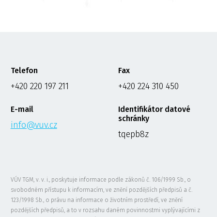
Telefon
Fax
+420 220 197 211
+420 224 310 450
E-mail
Identifikátor datové
schránky
info@vuv.cz
tqepb8z
VÚV TGM, v. v. i., poskytuje informace podle zákonů č. 106/1999 Sb., o
svobodném přístupu k informacím, ve znění pozdějších předpisů a č.
123/1998 Sb., o právu na informace o životním prostředí, ve znění
pozdějších předpisů, a to v rozsahu daném povinnostmi vyplývajícími z