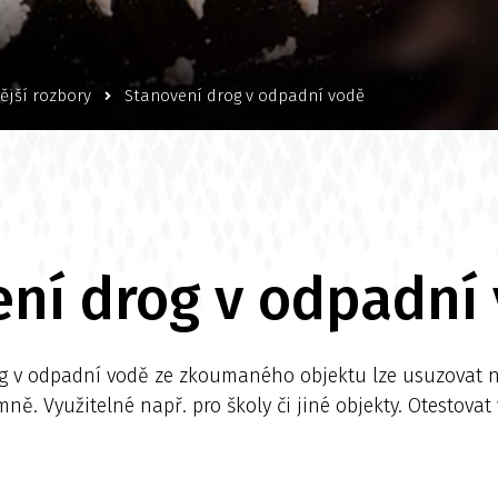
ější rozbory
Stanovení drog v odpadní vodě
ní drog v odpadní
g v odpadní vodě ze zkoumaného objektu lze usuzovat na 
mně. Využitelné např. pro školy či jiné objekty. Otestova