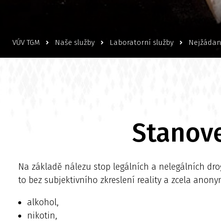
VÚV TGM
Naše služby
Laboratorní služby
Nejžádan
Stanove
Na základě nálezu stop legálních a nelegálních dro
to bez subjektivního zkreslení reality a zcela anony
alkohol,
nikotin,