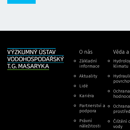
O nás
Věda a
Základní
Hydrolog
informace
klimatu
Aktuality
Hydraul
povrcho
Lidé
Ochrana
Kariéra
hodnoce
Partnerství a
Ochrana 
podpora
prostřed
Právní
Čištění 
náležitosti
vody