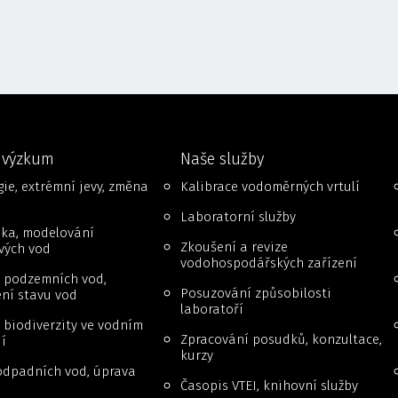
 výzkum
Naše služby
ie, extrémní jevy, změna
Kalibrace vodoměrných vrtulí
Laboratorní služby
ika, modelování
Zkoušení a revize
vých vod
vodohospodářských zařízení
 podzemních vod,
Posuzování způsobilosti
ní stavu vod
laboratoří
biodiverzity ve vodním
Zpracování posudků, konzultace,
í
kurzy
odpadních vod, úprava
Časopis VTEI, knihovní služby