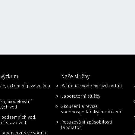
 výzkum
Naše služby
ie, extrémní jevy, změna
Kalibrace vodoměrných vrtulí
Laboratorní služby
ika, modelování
Zkoušení a revize
vých vod
vodohospodářských zařízení
 podzemních vod,
Posuzování způsobilosti
ní stavu vod
laboratoří
biodiverzity ve vodním