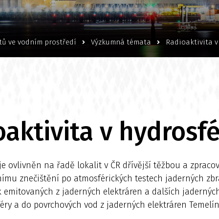
tů ve vodním prostředí
Výzkumná témata
Radioaktivita v
aktivita v hydrosf
 je ovlivněn na řadě lokalit v ČR dřívější těžbou a zpra
ímu znečištění po atmosférických testech jaderných zbr
 emitovaných z jaderných elektráren a dalších jaderných
sféry a do povrchových vod z jaderných elektráren Temelí