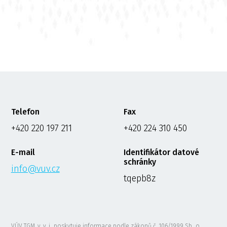
Telefon
Fax
+420 220 197 211
+420 224 310 450
E-mail
Identifikátor datové
schránky
info@vuv.cz
tqepb8z
VÚV TGM, v. v. i., poskytuje informace podle zákonů č. 106/1999 Sb., o