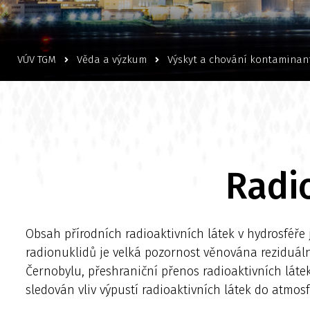
VÚV TGM
Věda a výzkum
Výskyt a chování kontaminan
Radio
Obsah přírodních radioaktivních látek v hydrosféře
radionuklidů je velká pozornost věnována reziduáln
Černobylu, přeshraniční přenos radioaktivních látek
sledován vliv výpustí radioaktivních látek do atmo