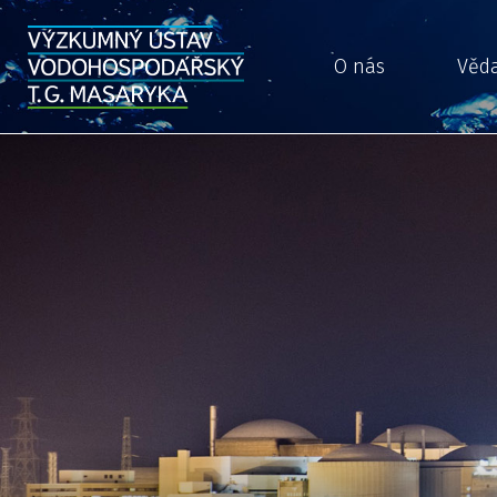
O nás
Věd