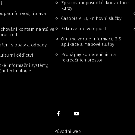
Zpracování posudků, konzultace,
í
kurzy
odpadních vod, úprava
Časopis VTEI, knihovní služby
Exkurze pro veřejnost
a chování kontaminantů ve
prostředí
On-line zdroje informací, GIS
aplikace a mapové služby
ření s obaly a odpady
Pronájmy konferenčních a
ulturní dědictví
rekreačních prostor
cké informační systémy,
ční technologie
Původní web