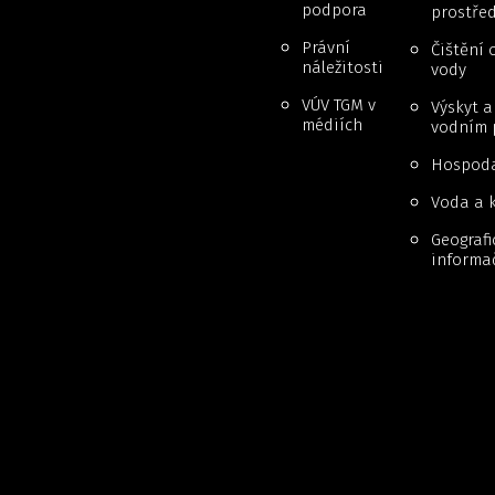
podpora
prostřed
Právní
Čištění 
náležitosti
vody
VÚV TGM v
Výskyt 
médiích
vodním 
Hospoda
Voda a k
Geografi
informa