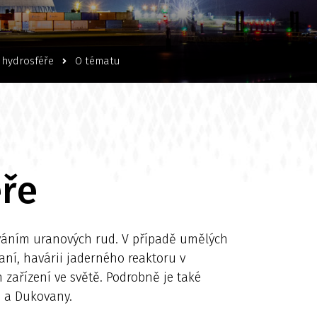
 hydrosféře
O tématu
éře
cováním uranových rud. V případě umělých
aní, havárii jaderného reaktoru v
 zařízení ve světě. Podrobně je také
n a Dukovany.