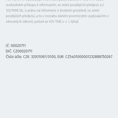
svobodném přístupu k informacím, ve znění pozdějších předpisů a č.
123/1998 Sb., o právu na informace o životním prostředí, ve znění
pozdějších předpisů, a to v rozsahu daném povinnostmi vyplývajícími z
citovaných zákonů, pokud se VÚV TGM, v. v. i., týkají.
IČ: 00020711
DIČ: CZ00020711
Číslo účtu: CZK: 32931061/0100, EUR: CZ5401000001232888750267