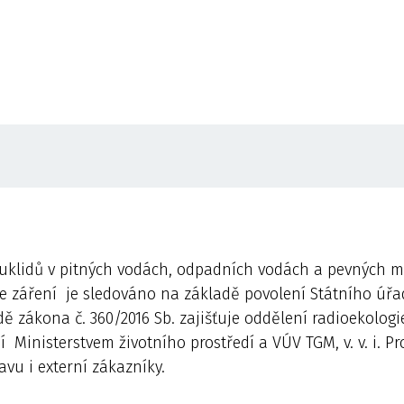
klidů v pitných vodách, odpadních vodách a pevných ma
je záření je sledováno na základě povolení Státního úř
dě zákona č. 360/2016 Sb. zajišťuje oddělení radioekologi
inisterstvem životního prostředí a VÚV TGM, v. v. i. Prov
avu i externí zákazníky.