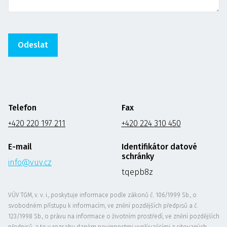
Telefon
Fax
+420 220 197 211
+420 224 310 450
E-mail
Identifikátor datové
schránky
info@vuv.cz
tqepb8z
VÚV TGM, v. v. i., poskytuje informace podle zákonů č. 106/1999 Sb., o
svobodném přístupu k informacím, ve znění pozdějších předpisů a č.
123/1998 Sb., o právu na informace o životním prostředí, ve znění pozdějších
předpisů, a to v rozsahu daném povinnostmi vyplývajícími z citovaných