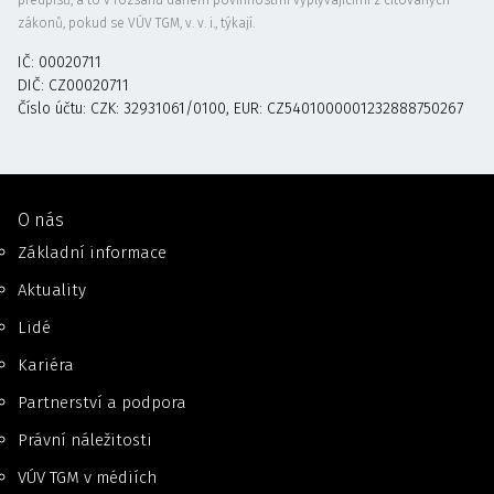
zákonů, pokud se VÚV TGM, v. v. i., týkají.
IČ: 00020711
DIČ: CZ00020711
Číslo účtu: CZK: 32931061/0100, EUR: CZ5401000001232888750267
O nás
Základní informace
Aktuality
Lidé
Kariéra
Partnerství a podpora
Právní náležitosti
VÚV TGM v médiích