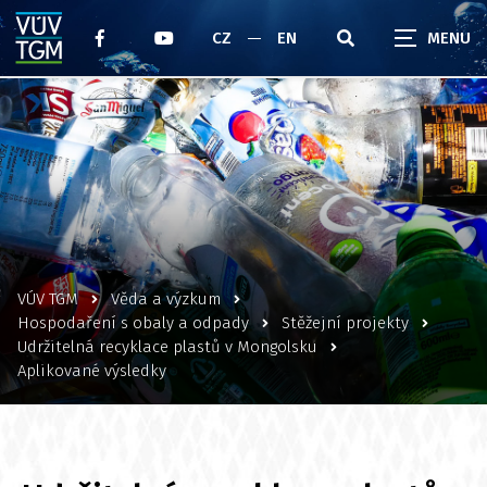
CZ
EN
VÚV TGM
Věda a výzkum
Hospodaření s obaly a odpady
Stěžejní projekty
Udržitelná recyklace plastů v Mongolsku
Aplikované výsledky