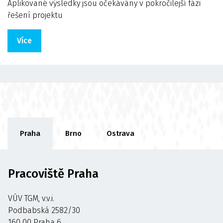
Aplikované výsledky jsou očekávány v pokročilejší fázi
řešení projektu
Více
Praha
Brno
Ostrava
Pracoviště Praha
VÚV TGM, v.v.i.
Podbabská 2582/30
160 00 Praha 6