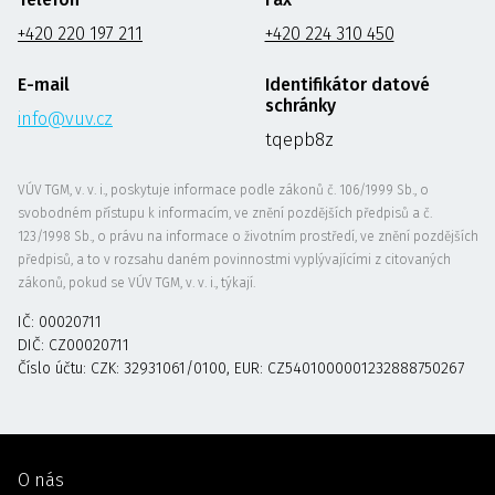
+420 220 197 211
+420 224 310 450
E-mail
Identifikátor datové
schránky
info@vuv.cz
tqepb8z
VÚV TGM, v. v. i., poskytuje informace podle zákonů č. 106/1999 Sb., o
svobodném přístupu k informacím, ve znění pozdějších předpisů a č.
123/1998 Sb., o právu na informace o životním prostředí, ve znění pozdějších
předpisů, a to v rozsahu daném povinnostmi vyplývajícími z citovaných
zákonů, pokud se VÚV TGM, v. v. i., týkají.
IČ: 00020711
DIČ: CZ00020711
Číslo účtu: CZK: 32931061/0100, EUR: CZ5401000001232888750267
O nás