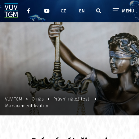
CZ
EN
VÚV TGM
O nás
Právní náležitosti
Management kvality