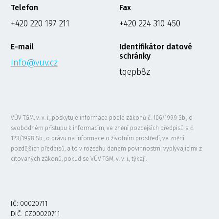
Telefon
Fax
+420 220 197 211
+420 224 310 450
E-mail
Identifikátor datové
schránky
info@vuv.cz
tqepb8z
VÚV TGM, v. v. i., poskytuje informace podle zákonů č. 106/1999 Sb., o
svobodném přístupu k informacím, ve znění pozdějších předpisů a č.
123/1998 Sb., o právu na informace o životním prostředí, ve znění
pozdějších předpisů, a to v rozsahu daném povinnostmi vyplývajícími z
citovaných zákonů, pokud se VÚV TGM, v. v. i., týkají.
IČ: 00020711
DIČ: CZ00020711