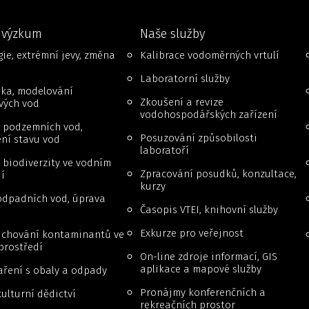
 výzkum
Naše služby
ie, extrémní jevy, změna
Kalibrace vodoměrných vrtulí
Laboratorní služby
ika, modelování
Zkoušení a revize
vých vod
vodohospodářských zařízení
 podzemních vod,
Posuzování způsobilosti
ní stavu vod
laboratoří
biodiverzity ve vodním
Zpracování posudků, konzultace,
í
kurzy
odpadních vod, úprava
Časopis VTEI, knihovní služby
Exkurze pro veřejnost
a chování kontaminantů ve
prostředí
On-line zdroje informací, GIS
aplikace a mapové služby
ření s obaly a odpady
Pronájmy konferenčních a
ulturní dědictví
rekreačních prostor