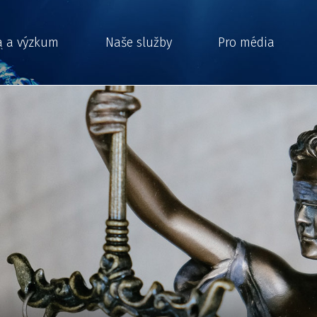
a a výzkum
Naše služby
Pro média