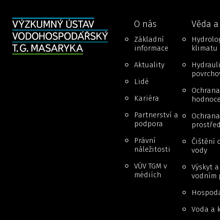
O nás
Věda a
Základní
Hydrolog
informace
klimatu
Aktuality
Hydraul
povrcho
Lidé
Ochrana
Kariéra
hodnoce
Partnerství a
Ochrana 
podpora
prostřed
Právní
Čištění 
náležitosti
vody
VÚV TGM v
Výskyt 
médiích
vodním 
Hospoda
Voda a k