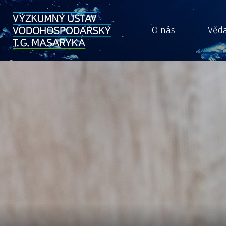
O nás
Věd