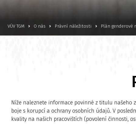
VÚV TGM
O nás
Právní náležitosti
Plán genderové 
Níže naleznete informace povinné z titulu našeho zři
boje s korupcí a ochrany osobních údajů. V posle
kvality na našich pracovištích (povolení činnosti, os