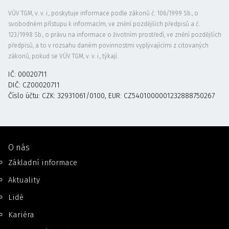
VÚV TGM, v. v. i., poskytuje informace podle zákonů č. 106/1999 Sb., o
svobodném přístupu k informacím, ve znění pozdějších předpisů a č.
123/1998 Sb., o právu na informace o životním prostředí, ve znění pozdějších
předpisů, a to v rozsahu daném povinnostmi vyplývajícími z citovaných
zákonů, pokud se VÚV TGM, v. v. i., týkají.
IČ: 00020711
DIČ: CZ00020711
Číslo účtu: CZK: 32931061/0100, EUR: CZ5401000001232888750267
O nás
Základní informace
Aktuality
Lidé
Kariéra