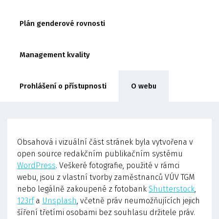
Plán genderové rovnosti
Management kvality
Prohlášení o přístupnosti
O webu
Obsahová i vizuální část stránek byla vytvořena v
open source redakčním publikačním systému
WordPress
. Veškeré fotografie, použité v rámci
webu, jsou z vlastní tvorby zaměstnanců VÚV TGM
nebo legálně zakoupené z fotobank
Shutterstock
,
123rf
a
Unsplash
, včetně práv neumožňujících jejich
šíření třetími osobami bez souhlasu držitele práv.