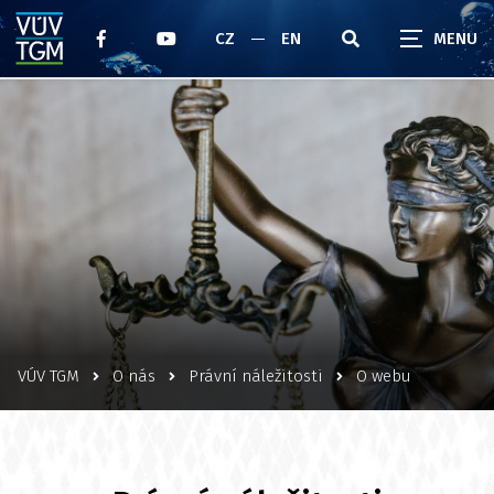
CZ
EN
VÚV TGM
O nás
Právní náležitosti
O webu